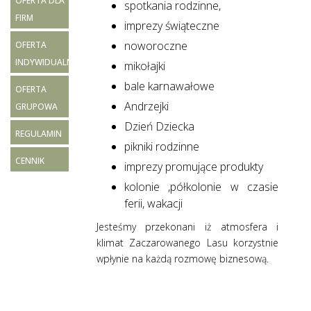
OFERTA DLA
spotkania rodzinne,
FIRM
imprezy świąteczne
noworoczne
OFERTA
INDYWIDUALNA
mikołajki
bale karnawałowe
OFERTA
Andrzejki
GRUPOWA
Dzień Dziecka
REGULAMIN
pikniki rodzinne
CENNIK
imprezy promujące produkty
kolonie ,półkolonie w czasie
ferii, wakacji
Jesteśmy przekonani iż atmosfera i
klimat Zaczarowanego Lasu korzystnie
wpłynie na każdą rozmowę biznesową.