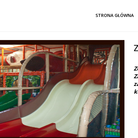
STRONA GŁÓWNA
Z
Z
z
k