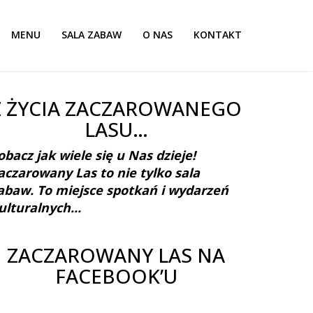
MENU
SALA ZABAW
O NAS
KONTAKT
Z ŻYCIA ZACZAROWANEGO
LASU…
obacz jak wiele się u Nas dzieje!
aczarowany Las to nie tylko sala
abaw. To miejsce spotkań i wydarzeń
ulturalnych...
ZACZAROWANY LAS NA
FACEBOOK’U