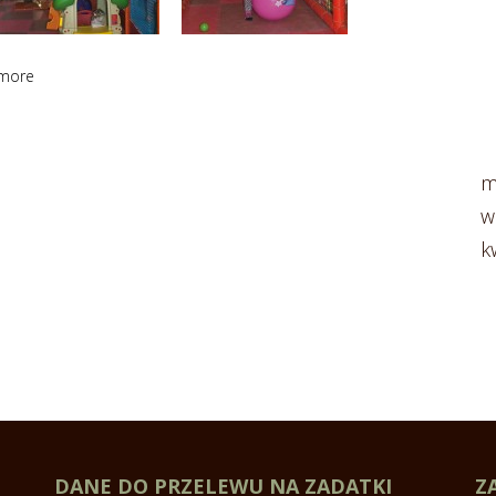
dmore
m
w
k
DANE DO PRZELEWU NA ZADATKI
Z